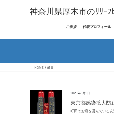
コ
ナ
ン
ビ
神奈川県厚木市のﾘﾘｰﾌ
テ
ゲ
ン
ー
ご挨拶
代表プロフィール
ツ
シ
へ
ョ
ス
ン
キ
に
ッ
移
プ
動
HOME
町田
2020年6月5日
東京都感染拡大防
町田でお店を営んでいる友