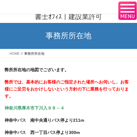
コ
ナ
神奈川県厚木市のﾘﾘｰﾌﾋﾟｰｸ行政
ン
ビ
書士ｵﾌｨｽ｜建設業許可
テ
ゲ
ン
ー
ツ
シ
事務所所在地
へ
ョ
ス
ン
キ
に
HOME
事務所所在地
ッ
移
プ
動
弊所所在地の地図でございます。
弊所では、基本的にお客様のご指定された場所へお伺いし、お客
様にご足労をおかけしないという方針の下に業務を行っておりま
す。
神奈川県厚木市下川入９８－４
神奈中バス 南中央通りバス停より211m
神奈中バス 西一丁目バス停より300m